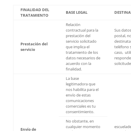
FINALIDAD DEL
BASE LEGAL
DESTINA
TRATAMIENTO
Relación
contractual para la
Sus datos
prestación del
postal, n
servicio solicitado
destinata
Prestación del
que implica el
teléfono 
servicio
tratamiento de los
caso, uti
datos necesarios de
responder
acuerdo con la
solicitude
finalidad.
La base
legitimadora que
nos habilita para el
envío de estas
comunicaciones
comerciales es tu
consentimiento.
No obstante, en
cualquier momento
escuelad
Envío de