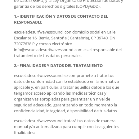
de Datos (RGPD) y la Ley Orgánica de Protección de Datos y
garantía de los derechos digitales (LOPDyGDD).
1.- IDENTIFICACIÓN Y DATOS DE CONTACTO DEL
RESPONSABLE
escueladesurfwavessound, con domicilio social en Calle
Escalante 16, Berria, Santoña ( Cantabria), CP 39740, DNI
72077638 P y correo electrónico
info@escueladesurfwavessound.com es el responsable del
tratamiento de tus datos personales.
2.- FINALIDADES Y DATOS DEL TRATAMIENTO
escueladesurfwavessound se compromete a tratar tus
datos de conformidad con lo establecido en la normativa
aplicable y, en particular, a tratar aquellos datos a los que
tengamos acceso aplicando las medidas técnicas y
organizativas apropiadas para garantizar un nivel de
seguridad adecuado, garantizando en todo momento la
confidencialidad, integridad, disponibilidad de tus datos.
escueladesurfwavessound tratará tus datos de manera
manual y/o automatizada para cumplir con las siguientes
finalidades: