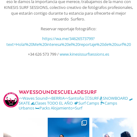
eso le damos la importancia que merece, trabajamos de la mano con
KINESIS SURF SESSIONS, colectivo creativo de fotógrafos profesionales,
que estarán contigo durante tu estancia para ofrecerte el mejor
recuerdo Surfero.
Reservar reportaje fotográfico:
https://wa.me/34626573799?
text=Hola!%20Me%20interesa%20el%20reportaje%20de%20surf%20
+34 626 573 799 /
www.kinesissurfsessions.es
WAVESSOUNDESCUELADESURF
〰️Waves Sound〰️BERRIA〰️Santoña
🏄‍♂️SURF🏂SNOWBOARD 🛹
SKATE
🌊Clases TODO EL AÑO
🏕Surf Camps
🏞Camps
Urbanos
🛏Packs Alojamiento+Surf