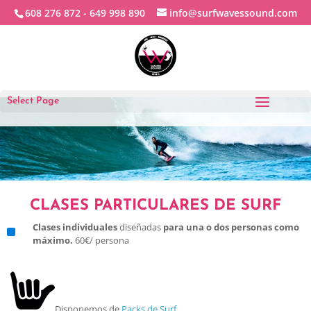
608 276 872 -
649 998 890
info@surfwavessound.com
Select Page
CLASES PARTICULARES DE SURF
^
Clases individuales
diseñadas
para una o dos personas como
máximo.
60€/ persona
Disponemos de
Packs de Surf