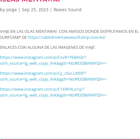
by
Jorge
|
Sep 25, 2023
|
Waves Sound
VIAJE EN LAS ISLAS MENTAWAI CON AMIGOS DONDE DISFRUTAMOS EN EL
SURFCAMP DE
https://sabbitmentawaisurfcamp.com/es/
ENLACES CON ALGUNA DE LAS IMAGENES DE VIAJE:
https://www.instagram.com/p/CxvR1YbBAGi/?
utm_source=ig_web_copy_link&igsh=MzRlODBiNWFlZA==
https://www.instagram.com/p/Cy_z5vLLWDf/?
utm_source=ig_web_copy_link&igsh=MzRlODBiNWFlZA==
https://www.instagram.com/p/C1XlRI9La1q/?
utm_source=ig_web_copy_link&igsh=MzRlODBiNWFlZA==